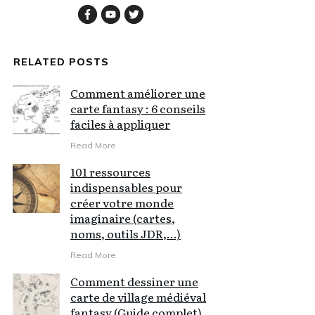
RELATED POSTS
Comment améliorer une
carte fantasy : 6 conseils
faciles à appliquer
Read More
101 ressources
indispensables pour
créer votre monde
imaginaire (cartes,
noms, outils JDR,…)
Read More
Comment dessiner une
carte de village médiéval
fantasy (Guide complet)