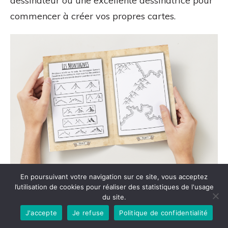
dessinateur ou une excellente dessinatrice pour
commencer à créer vos propres cartes.
En poursuivant votre navigation sur ce site, vous acceptez
l’utilisation de cookies pour réaliser des statistiques de l'usage
Si vous souhaitez progresser pas à pas et
du site.
construire des bases solides pour vos futures
J'accepte
Je refuse
Politique de confidentialité
créations, vous pouvez découvrir le
Petit Guide