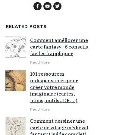
RELATED POSTS
Comment améliorer une
carte fantasy : 6 conseils
faciles à appliquer
Read More
101 ressources
indispensables pour
créer votre monde
imaginaire (cartes,
noms, outils JDR,…)
Read More
Comment dessiner une
carte de village médiéval
fantasy (Guide complet)